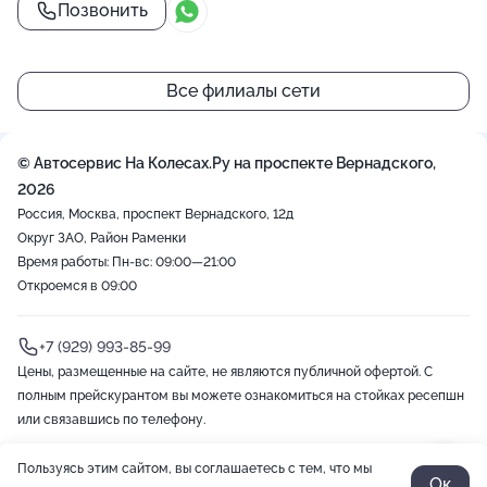
Позвонить
Все филиалы сети
© Автосервис На Колесах.Ру на проспекте Вернадского,
2026
Россия, Москва, проспект Вернадского, 12д
Округ ЗАО, Район Раменки
Время работы: Пн-вс: 09:00—21:00
Откроемся в 09:00
+7 (929) 993-85-99
Цены, размещенные на сайте, не являются публичной офертой. С
полным прейскурантом вы можете ознакомиться на стойках ресепшн
или связавшись по телефону.
Пользуясь этим сайтом, вы соглашаетесь с тем, что мы
2012-2026 © ZOON
Политика обработки данных
Разработано в Zoon
Ок