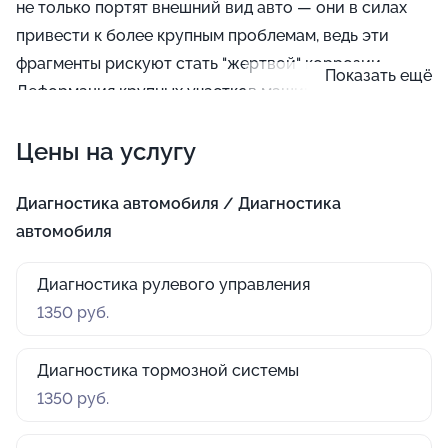
не только портят внешний вид авто — они в силах
привести к более крупным проблемам, ведь эти
фрагменты рискуют стать "жертвой" коррозии.
Показать ещё
Деформация крупных участков машины, например
бампера, капота, крыши или крыла, требует
Цены на услугу
быстрого восстановления посредством кузовного
ремонта, потому что разрушается геометрия кузова,
что влечет за собой ухудшение управляемости, а это
Диагностика автомобиля / Диагностика
негативно сказывается на безопасности.
автомобиля
Диагностика рулевого управления
1350 руб.
Диагностика тормозной системы
1350 руб.