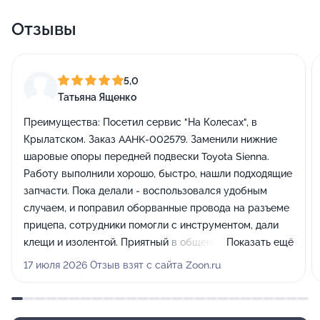
Отзывы
5,0
Татьяна Ященко
Преимущества:
Посетил сервис "На Колесах", в
Крылатском. Заказ AAHK-002579. Заменили нижние
шаровые опоры передней подвески Toyota Sienna.
Работу выполнили хорошо, быстро, нашли подходящие
запчасти. Пока делали - воспользовался удобным
случаем, и поправил оборванные провода на разъеме
прицепа, сотрудники помогли с инструментом, дали
клещи и изолентой. Приятный в общении коллектив.
Показать ещё
Показали еще пару поводов для визита, явно по делу.
17 июля 2026 Отзыв взят с сайта Zoon.ru
Собираюсь заехать на днях.
Недостатки:
Недостатков пока не нашел.
Комментарий:
Приятный в общении коллектив.